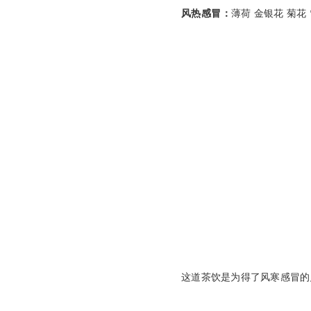
风热感冒：
薄荷 金银花 菊花 
这道茶饮是为得
了
风寒感冒的月