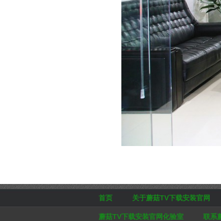
首页
关于蘑菇TV下载安装官网
蘑菇TV下载安装官网化验室
联系