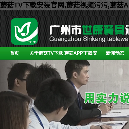
蘑菇TV下载安装官网,蘑菇视频污污,蘑菇
首页
关于蘑菇TV下载
蘑菇APP下载安
新闻动态
安装官网
装展示