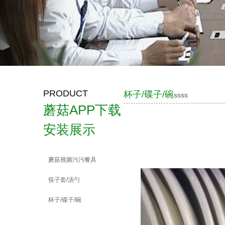
PRODUCT
杯子/碟子/碗
ssss
蘑菇APP下载
安装展示
蘑菇视频污污餐具
筷子套/汤勺
杯子/碟子/碗